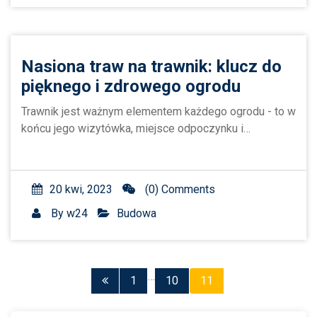
Nasiona traw na trawnik: klucz do
pięknego i zdrowego ogrodu
Trawnik jest ważnym elementem każdego ogrodu - to w
końcu jego wizytówka, miejsce odpoczynku i…
20 kwi, 2023
(0) Comments
By
w24
Budowa
Stronicowanie
…
1
10
11
wpisów