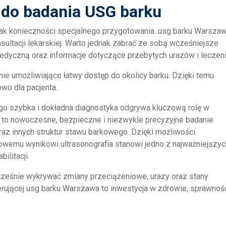
 do badania USG barku
brak konieczności specjalnego przygotowania. usg barku Warsza
ultacji lekarskiej. Warto jednak zabrać ze sobą wcześniejsze
dyczną oraz informacje dotyczące przebytych urazów i leczeni
nie umożliwiające łatwy dostęp do okolicy barku. Dzięki temu
wo dla pacjenta.
ego szybka i dokładna diagnostyka odgrywa kluczową rolę w
 to nowoczesne, bezpieczne i niezwykle precyzyjne badanie
raz innych struktur stawu barkowego. Dzięki możliwości
owemu wynikowi ultrasonografia stanowi jedno z najważniejszyc
ilitacji.
eśnie wykrywać zmiany przeciążeniowe, urazy oraz stany
erującej usg barku Warszawa to inwestycja w zdrowie, sprawność