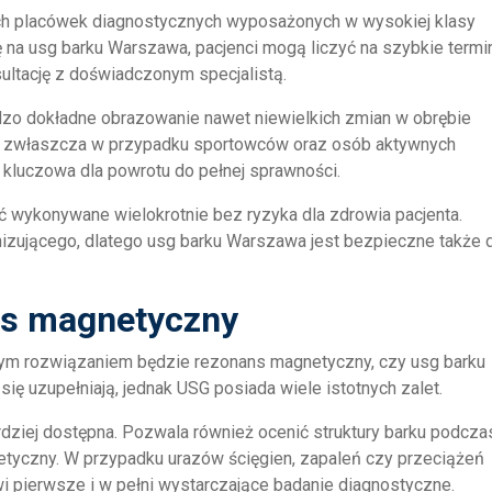
h placówek diagnostycznych wyposażonych w wysokiej klasy
ię na usg barku Warszawa, pacjenci mogą liczyć na szybkie termi
sultację z doświadczonym specjalistą.
zo dokładne obrazowanie nawet niewielkich zmian w obrębie
e zwłaszcza w przypadku sportowców oraz osób aktywnych
t kluczowa dla powrotu do pełnej sprawności.
ć wykonywane wielokrotnie bez ryzyka dla zdrowia pacjenta.
onizującego, dlatego usg barku Warszawa jest bezpieczne także 
ns magnetyczny
zym rozwiązaniem będzie rezonans magnetyczny, czy usg barku
ię uzupełniają, jednak USG posiada wiele istotnych zalet.
ardziej dostępna. Pozwala również ocenić struktury barku podcza
etyczny. W przypadku urazów ścięgien, zapaleń czy przeciążeń
 pierwsze i w pełni wystarczające badanie diagnostyczne.