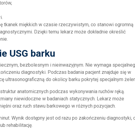
torów,
i.
nę tkanek miękkich w czasie rzeczywistym, co stanowi ogromną
gnostycznymi. Dzięki temu lekarz może dokładnie określić
nie.
ie USG barku
iecznym, bezbolesnym i nieinwazyjnym. Nie wymaga specjalne
ończeniu diagnostyki. Podczas badania pacjent znajduje się w
icę ultrasonograficzną do okolicy barku pokrytej specjalnym żele
 struktur anatomicznych podczas wykonywania ruchów ręką.
miany niewidoczne w badaniach statycznych. Lekarz może
mięśni oraz ruch stawu barkowego w różnych pozycjach.
inut. Wynik dostępny jest od razu po zakończeniu diagnostyki, 
b rehabilitację.