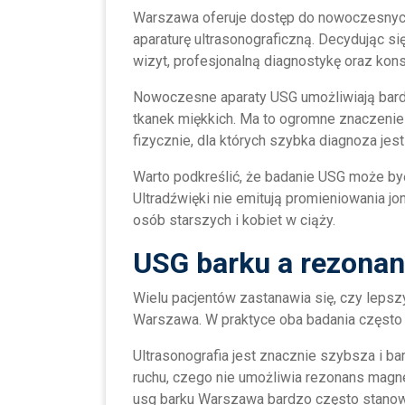
Warszawa oferuje dostęp do nowoczesnyc
aparaturę ultrasonograficzną. Decydując s
wizyt, profesjonalną diagnostykę oraz kon
Nowoczesne aparaty USG umożliwiają bard
tkanek miękkich. Ma to ogromne znaczeni
fizycznie, dla których szybka diagnoza jes
Warto podkreślić, że badanie USG może by
Ultradźwięki nie emitują promieniowania j
osób starszych i kobiet w ciąży.
USG barku a rezona
Wielu pacjentów zastanawia się, czy leps
Warszawa. W praktyce oba badania często s
Ultrasonografia jest znacznie szybsza i b
ruchu, czego nie umożliwia rezonans magn
usg barku Warszawa bardzo często stanowi