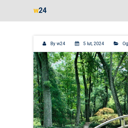
Skip
w24
to
content
By
w24
5 lut, 2024
Og