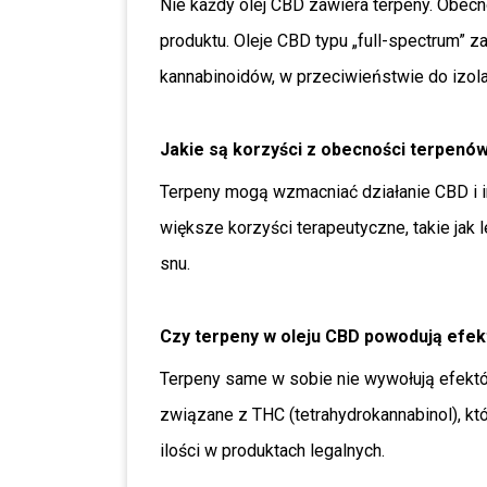
Nie każdy olej CBD zawiera terpeny. Obecno
produktu. Oleje CBD typu „full-spectrum” 
kannabinoidów, w przeciwieństwie do izola
Jakie są korzyści z obecności terpenó
Terpeny mogą wzmacniać działanie CBD i in
większe korzyści terapeutyczne, takie jak 
snu.
Czy terpeny w oleju CBD powodują efe
Terpeny same w sobie nie wywołują efektó
związane z THC (tetrahydrokannabinol), kt
ilości w produktach legalnych.