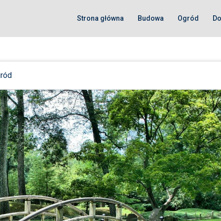
Strona główna
Budowa
Ogród
D
ród