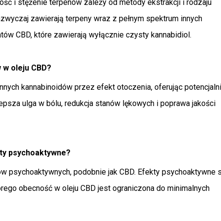
ść i stężenie terpenów zależy od metody ekstrakcji i rodzaju 
zazwyczaj zawierają terpeny wraz z pełnym spektrum innych 
tów CBD, które zawierają wyłącznie czysty kannabidiol.
w w oleju CBD?
nych kannabinoidów przez efekt otoczenia, oferując potencjalni
lepsza ulga w bólu, redukcja stanów lękowych i poprawa jakości 
kty psychoaktywne?
w psychoaktywnych, podobnie jak CBD. Efekty psychoaktywne s
órego obecność w oleju CBD jest ograniczona do minimalnych 