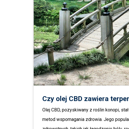
Czy olej CBD zawiera terpe
Olej CBD, pozyskiwany z roślin konopi, st
metod wspomagania zdrowia. Jego popularn
zdrowotnych, takich jak łagodzenie bólu, 