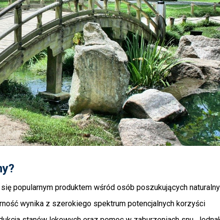
ny?
ał się popularnym produktem wśród osób poszukujących naturalny
ość wynika z szerokiego spektrum potencjalnych korzyści 
redukcja stanów lękowych oraz pomoc w zaburzeniach snu. Jednak