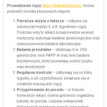
Prowadzenie ciąży
https://babkamedica.pl/
można
podzielić na kilka kluczowych etapów:
Pierwsza wizyta u lekarza
– odbywa się
zazwyczaj między 6. a 8. tygodniem ciąży.
Podczas wizyty lekarz przeprowadza wywiad
medyczny, wykonuje badanie ginekologiczne oraz
zaleca pierwsze badania laboratoryjne.
Badania prenatalne
– obejmują m.in. USG
genetyczne, test PAPP-A oraz inne badania
biochemiczne, które pozwalają ocenić ryzyko
wad wrodzonych.
Regularne kontrole
– odbywają się co kilka
tygodni, a ich częstotliwość zwiększa się w
ostatnich miesiącach ciąży.
Przygotowanie do porodu
– w trzecim
trymestrze lekarz ocenia gotowość organizmu
kobiety do porodu i udziela wskazówek
dotyczących przebiegu porodu oraz połogu.